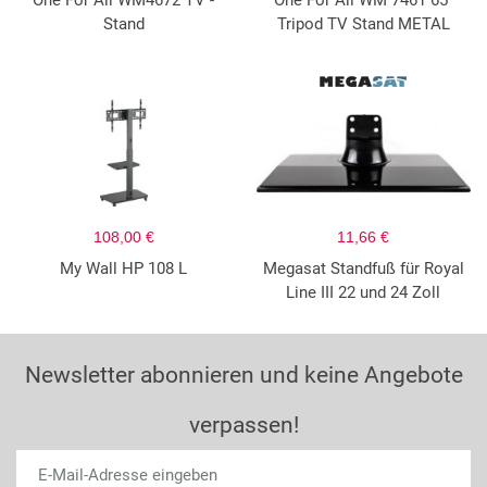
One For All WM4672 TV -
One For All WM 7461 65"
Stand
Tripod TV Stand METAL
108,00 €
11,66 €
My Wall HP 108 L
Megasat Standfuß für Royal
Line III 22 und 24 Zoll
Newsletter abonnieren und keine Angebote
verpassen!