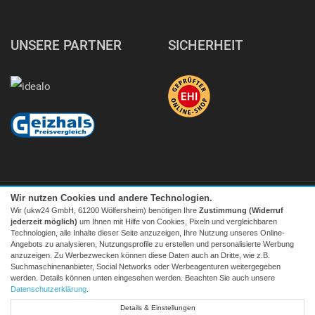
UNSERE PARTNER
SICHERHEIT
Wir nutzen Cookies und andere Technologien.
Wir (ukw24 GmbH, 61200 Wölfersheim) benötigen Ihre
Zustimmung (Widerruf
jederzeit möglich)
um Ihnen mit Hilfe von Cookies, Pixeln und vergleichbaren
Technologien, alle Inhalte dieser Seite anzuzeigen, Ihre Nutzung unseres Online-
Angebots zu analysieren, Nutzungsprofile zu erstellen und personalisierte Werbung
Facebook
|
twitter
anzuzeigen. Zu Werbezwecken können diese Daten auch an Dritte, wie z.B.
Suchmaschinenanbieter, Social Networks oder Werbeagenturen weitergegeben
© 2026 Tecedo
werden. Details können unten eingesehen werden. Beachten Sie auch unsere
Alle Preise inkl. MwSt. zzgl. Versand | *) Unverbindliche
Datenschutzerklärung
.
Preisempfehlung | **) Ehemaliger Verkaufspreis
Details & Einstellungen