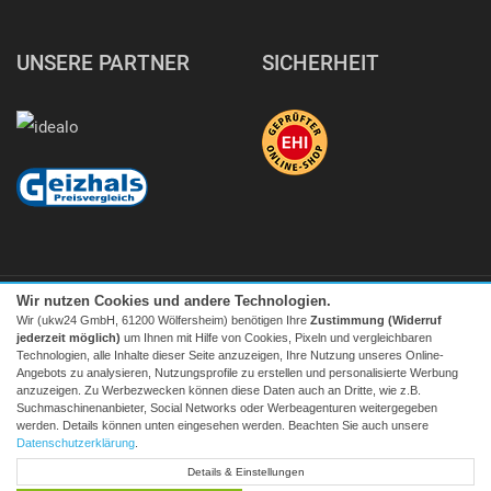
UNSERE PARTNER
SICHERHEIT
Wir nutzen Cookies und andere Technologien.
Wir (ukw24 GmbH, 61200 Wölfersheim) benötigen Ihre
Zustimmung (Widerruf
jederzeit möglich)
um Ihnen mit Hilfe von Cookies, Pixeln und vergleichbaren
Technologien, alle Inhalte dieser Seite anzuzeigen, Ihre Nutzung unseres Online-
Angebots zu analysieren, Nutzungsprofile zu erstellen und personalisierte Werbung
Facebook
|
twitter
anzuzeigen. Zu Werbezwecken können diese Daten auch an Dritte, wie z.B.
Suchmaschinenanbieter, Social Networks oder Werbeagenturen weitergegeben
© 2026 Tecedo
werden. Details können unten eingesehen werden. Beachten Sie auch unsere
Alle Preise inkl. MwSt. zzgl. Versand | *) Unverbindliche
Datenschutzerklärung
.
Preisempfehlung | **) Ehemaliger Verkaufspreis
Details & Einstellungen
* zum Lokaltarif, Mobilfunk ggf. providerabhängig höher