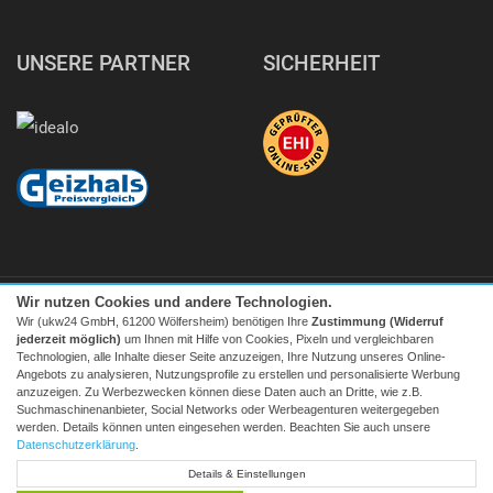
UNSERE PARTNER
SICHERHEIT
Wir nutzen Cookies und andere Technologien.
Wir (ukw24 GmbH, 61200 Wölfersheim) benötigen Ihre
Zustimmung (Widerruf
jederzeit möglich)
um Ihnen mit Hilfe von Cookies, Pixeln und vergleichbaren
Technologien, alle Inhalte dieser Seite anzuzeigen, Ihre Nutzung unseres Online-
Angebots zu analysieren, Nutzungsprofile zu erstellen und personalisierte Werbung
Facebook
|
twitter
anzuzeigen. Zu Werbezwecken können diese Daten auch an Dritte, wie z.B.
Suchmaschinenanbieter, Social Networks oder Werbeagenturen weitergegeben
© 2026 Tecedo
werden. Details können unten eingesehen werden. Beachten Sie auch unsere
Alle Preise inkl. MwSt. zzgl. Versand | *) Unverbindliche
Datenschutzerklärung
.
Preisempfehlung | **) Ehemaliger Verkaufspreis
Details & Einstellungen
* zum Lokaltarif, Mobilfunk ggf. providerabhängig höher