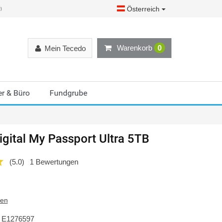
Österreich
r)
Warenkorb
0
Mein Tecedo
r & Büro
Fundgrube
gital
My Passport Ultra 5TB
(5.0)
1 Bewertungen
ten
E1276597