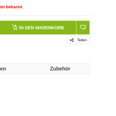
min bekannt.
IN DEN
WARENKORB
Teilen
nen
Zubehör
Genaue technis
Festplatte
HDD Kapazität