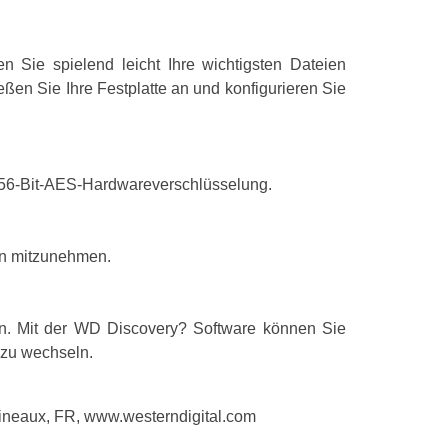
LED-Anzeigen
Unterstützt W
 Sie spielend leicht Ihre wichtigsten Dateien
Unterstützt M
ßen Sie Ihre Festplatte an und konfigurieren Sie
Leistung
 256-Bit-AES-Hardwareverschlüsselung.
Bus-betrieben
hin mitzunehmen.
Betriebsbed
Temperaturbere
gen. Mit der WD Discovery? Software können Sie
Temperaturber
 zu wechseln.
Gewicht und
ulineaux, FR, www.westerndigital.com