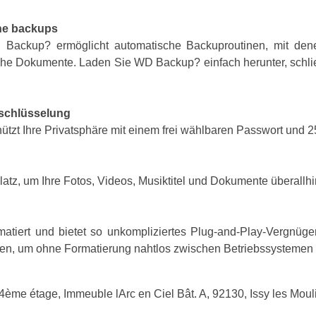
che backups
ackup? ermöglicht automatische Backuproutinen, mit denen
che Dokumente. Laden Sie WD Backup? einfach herunter, schlie
rschlüsselung
tzt Ihre Privatsphäre mit einem frei wählbaren Passwort und
Platz, um Ihre Fotos, Videos, Musiktitel und Dokumente überall
matiert und bietet so unkompliziertes Plug-and-Play-Vergnü
en, um ohne Formatierung nahtlos zwischen Betriebssystemen
, 4ème étage, Immeuble lArc en Ciel Bât. A, 92130, Issy les Mo