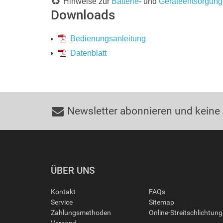
Hinweise zur
Batterie
- und
Geräteentsorgung
Downloads
Bedienungsanleitung
Datenblatt
Newsletter abonnieren und keine
ÜBER UNS
Kontakt
FAQs
Service
Sitemap
Zahlungsmethoden
Online-Streitschlichtun