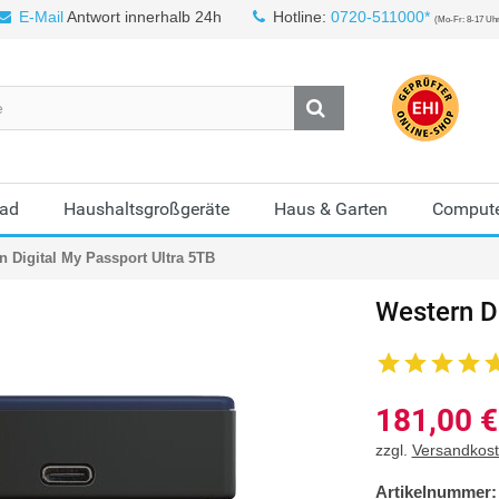
E-Mail
Antwort innerhalb 24h
Hotline:
0720-511000*
(Mo-Fr: 8-17 Uh
Bad
Haushaltsgroßgeräte
Haus & Garten
Compute
n Digital My Passport Ultra 5TB
Western Di
181,00
€
zzgl.
Versandkos
Artikelnummer: