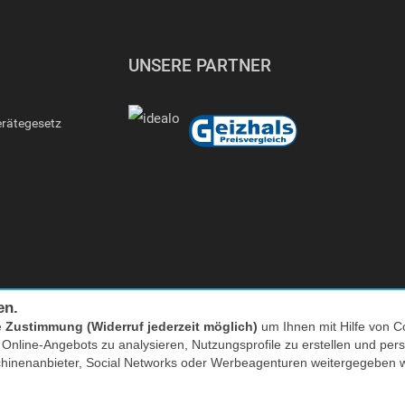
UNSERE PARTNER
erätegesetz
en.
e
Zustimmung (Widerruf jederzeit möglich)
um Ihnen mit Hilfe von Co
Facebook
|
twitter
s Online-Angebots zu analysieren, Nutzungsprofile zu erstellen und p
chinenanbieter, Social Networks oder Werbeagenturen weitergegeben 
nkl. MwSt. zzgl. Versand | *) Unverbindliche Preisempfehlung | **) Ehemaliger
* zum Lokaltarif, Mobilfunk ggf. providerabhängig höher