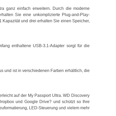
tra ganz einfach erweitern. Durch die moderne
Anschlüsse u
rhalten Sie eine unkomplizierte Plug-and-Play-
 Kapazität und drei erhalten Sie einen Speicher,
USB-Anschlus
USB-Version
Thunderbolt-T
fang enthaltene USB-3.1-Adapter sorgt für die
WLAN
Eingebauter E
 und ist in verschiedenen Farben erhältlich, die
Merkmale
Produktfarbe
rleicht auf der My Passport Ultra. WD Discovery
Passwortschut
Dropbox und Google Drive? und schützt so Ihre
Neuformatierung, LED-Steuerung und vielem mehr
Unterstützte S