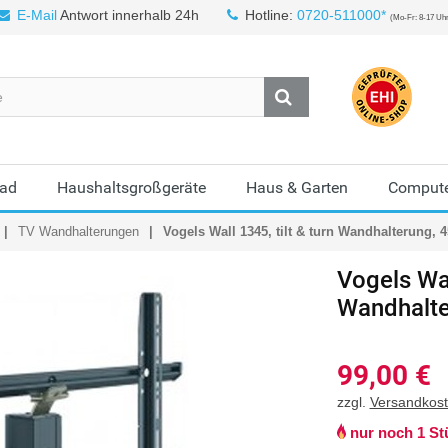
E-Mail
Antwort innerhalb 24h
Hotline:
0720-511000*
(Mo-Fr: 8-17 Uh
Bad
Haushaltsgroßgeräte
Haus & Garten
Compute
TV Wandhalterungen
Vogels Wall 1345, tilt & turn Wandhalterung, 4
Vogels Wal
Wandhalter
99,00
€
zzgl.
Versandkos
nur noch 1 St