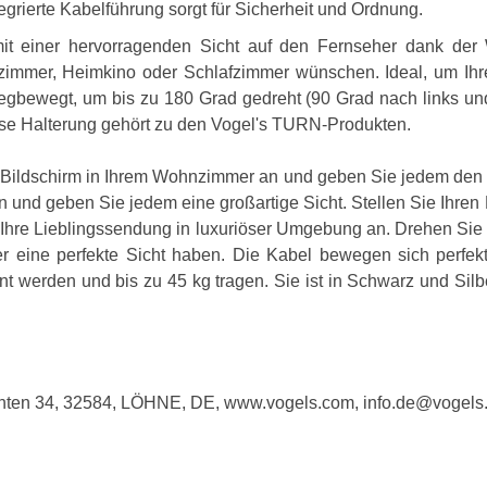
tegrierte Kabelführung sorgt für Sicherheit und Ordnung.
it einer hervorragenden Sicht auf den Fernseher dank der
nzimmer, Heimkino oder Schlafzimmer wünschen. Ideal, um Ihr
gbewegt, um bis zu 180 Grad gedreht (90 Grad nach links und
ese Halterung gehört zu den Vogel's TURN-Produkten.
 Bildschirm in Ihrem Wohnzimmer an und geben Sie jedem den b
 und geben Sie jedem eine großartige Sicht. Stellen Sie Ihre
 Ihre Lieblingssendung in luxuriöser Umgebung an. Drehen Sie 
er eine perfekte Sicht haben. Die Kabel bewegen sich perfe
werden und bis zu 45 kg tragen. Sie ist in Schwarz und Silbe
hten 34, 32584, LÖHNE, DE, www.vogels.com, info.de@vogels