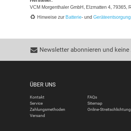
Hersteller:
VCM Morgenthaler GmbH, Elzmatten 4, 79365, 
Hinweise zur
Batterie
- und
Geräteentsorgung
Newsletter abonnieren und keine
ÜBER UNS
Kontakt
FAQs
Service
Sitemap
Zahlungsmethoden
Online-Streitschlichtun
Versand