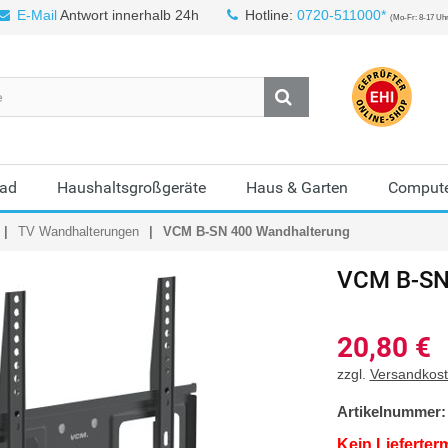
E-Mail
Antwort innerhalb 24h
Hotline:
0720-511000*
(Mo-Fr: 8-17 Uh
Bad
Haushaltsgroßgeräte
Haus & Garten
Compute
TV Wandhalterungen
VCM B-SN 400 Wandhalterung
VCM
B-SN
20,80
€
zzgl.
Versandkos
Artikelnummer:
Kein Lieferter