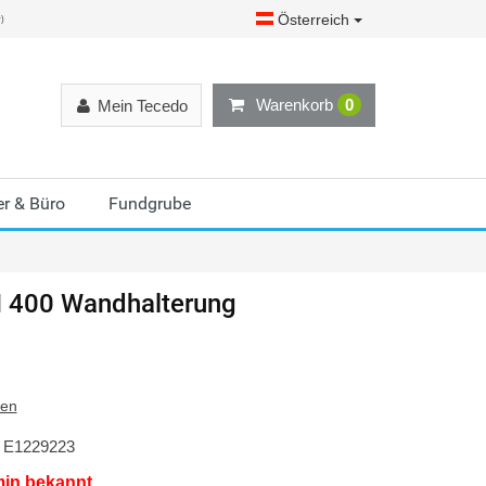
Österreich
r)
Warenkorb
0
Mein Tecedo
r & Büro
Fundgrube
 400 Wandhalterung
ten
E1229223
min bekannt.