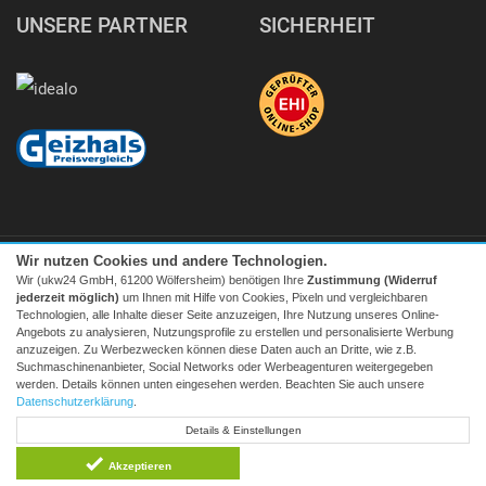
UNSERE PARTNER
SICHERHEIT
Wir nutzen Cookies und andere Technologien.
Wir (ukw24 GmbH, 61200 Wölfersheim) benötigen Ihre
Zustimmung (Widerruf
jederzeit möglich)
um Ihnen mit Hilfe von Cookies, Pixeln und vergleichbaren
Technologien, alle Inhalte dieser Seite anzuzeigen, Ihre Nutzung unseres Online-
Angebots zu analysieren, Nutzungsprofile zu erstellen und personalisierte Werbung
Facebook
|
twitter
anzuzeigen. Zu Werbezwecken können diese Daten auch an Dritte, wie z.B.
Suchmaschinenanbieter, Social Networks oder Werbeagenturen weitergegeben
© 2026 Tecedo
werden. Details können unten eingesehen werden. Beachten Sie auch unsere
Alle Preise inkl. MwSt. zzgl. Versand | *) Unverbindliche
Datenschutzerklärung
.
Preisempfehlung | **) Ehemaliger Verkaufspreis
Details & Einstellungen
* zum Lokaltarif, Mobilfunk ggf. providerabhängig höher
Akzeptieren