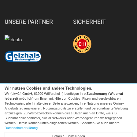
UNSERE PARTNER
SICHERHEIT
Wir nutzen Cookies und andere Technologien.
Wir (ukw24 GmbH, 61200 Wölfersheim) benötigen Ihre
Zustimmung (Widerruf
jederzeit möglich)
um Ihnen mit Hilfe von Cookies, Pixeln und vergleichbaren
Technologien, alle Inhalte dieser Seite anzuzeigen, Ihre Nutzung unseres Online-
Angebots zu analysieren, Nutzungsprofile zu erstellen und personalisierte Werbung
Facebook
|
twitter
anzuzeigen. Zu Werbezwecken können diese Daten auch an Dritte, wie z.B.
Suchmaschinenanbieter, Social Networks oder Werbeagenturen weitergegeben
© 2026 Tecedo
werden. Details können unten eingesehen werden. Beachten Sie auch unsere
Alle Preise inkl. MwSt. zzgl. Versand | *) Unverbindliche
Datenschutzerklärung
.
Preisempfehlung | **) Ehemaliger Verkaufspreis
Details & Einstellungen