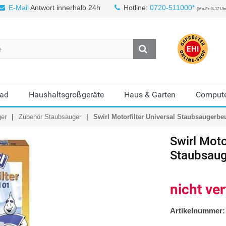
E-Mail
Antwort innerhalb 24h
Hotline:
0720-511000*
(Mo-Fr: 8-17 Uh
Bad
Haushaltsgroßgeräte
Haus & Garten
Compute
ger
Zubehör Staubsauger
Swirl Motorfilter Universal Staubsaugerbe
Swirl
Motor
Staubsaug
nicht ve
Artikelnummer: