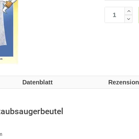
Datenblatt
Rezensio
Staubsaugerbeutel
m