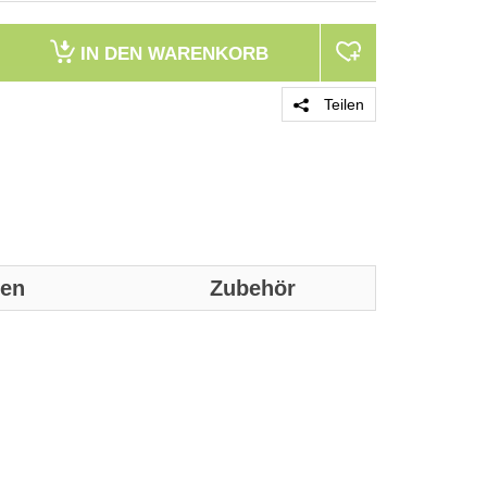
IN DEN
WARENKORB
Teilen
nen
Zubehör
Genaue technis
Gewicht und
Breite
Tiefe