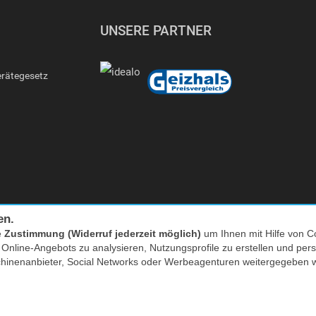
UNSERE PARTNER
erätegesetz
en.
e
Zustimmung (Widerruf jederzeit möglich)
um Ihnen mit Hilfe von Co
Facebook
|
twitter
s Online-Angebots zu analysieren, Nutzungsprofile zu erstellen und p
chinenanbieter, Social Networks oder Werbeagenturen weitergegeben 
nkl. MwSt. zzgl. Versand | *) Unverbindliche Preisempfehlung | **) Ehemaliger
* zum Lokaltarif, Mobilfunk ggf. providerabhängig höher