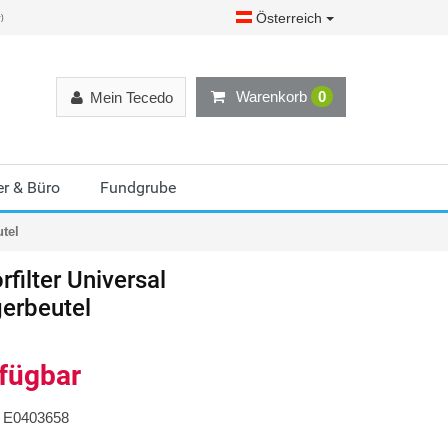
Österreich
r)
Warenkorb
0
Mein Tecedo
r & Büro
Fundgrube
utel
filter Universal
erbeutel
rfügbar
E0403658