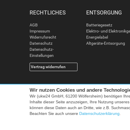
RECHTLICHES
ENTSORGUNG
AGB
Batteriegesetz
Impressum
Elektro- und Elektronikg
Widerrufsrecht
Energielabel
Datenschutz
Altgeräte-Entsorgung
Datenschutz-
Einstellungen
Vertrag widerrufen
Wir nutzen Cookies und andere Technologi
Wir (ukw24 GmbH, 61200 Wölfersheim) benötigen Ihr
Inhalte dieser Seite anzuzeigen, Ihre Nutzung unsere
können diese Daten auch an Dritte, wie z.B. Suchmas
Alle Preise i
Beachten Sie auch unsere
Datenschutzerklärung
.