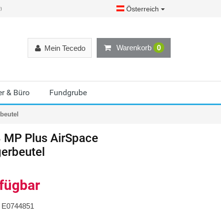
Österreich
r)
Warenkorb
0
Mein Tecedo
r & Büro
Fundgrube
beutel
 MP Plus AirSpace
erbeutel
rfügbar
E0744851