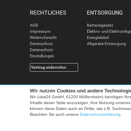
RECHTLICHES
ENTSORGUNG
AGB
Batteriegesetz
Impressum
Elektro- und Elektronikg
Widerrufsrecht
Energielabel
Datenschutz
Altgeräte-Entsorgung
Datenschutz-
Einstellungen
Vertrag widerrufen
Wir nutzen Cookies und andere Technologi
Wir (ukw24 GmbH, 61200 Wölfersheim) benötigen Ihr
Inhalte dieser Seite anzuzeigen, Ihre Nutzung unsere
können diese Daten auch an Dritte, wie z.B. Suchmas
Alle Preise i
Beachten Sie auch unsere
Datenschutzerklärung
.