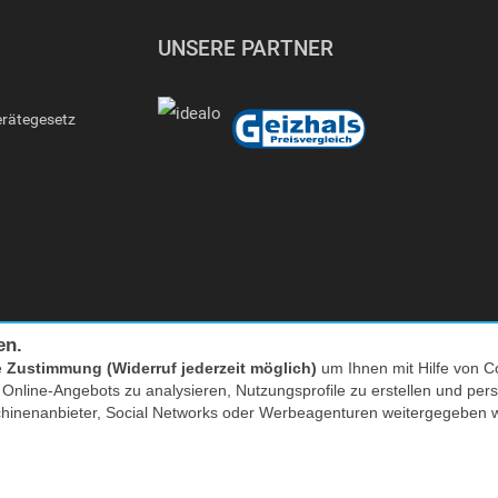
UNSERE PARTNER
erätegesetz
en.
e
Zustimmung (Widerruf jederzeit möglich)
um Ihnen mit Hilfe von Co
Facebook
|
twitter
s Online-Angebots zu analysieren, Nutzungsprofile zu erstellen und p
chinenanbieter, Social Networks oder Werbeagenturen weitergegeben 
nkl. MwSt. zzgl. Versand | *) Unverbindliche Preisempfehlung | **) Ehemaliger
* zum Lokaltarif, Mobilfunk ggf. providerabhängig höher