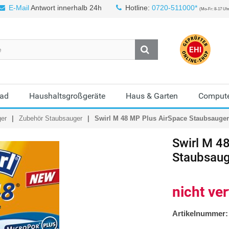
E-Mail
Antwort innerhalb 24h
Hotline:
0720-511000*
(Mo-Fr: 8-17 Uh
Bad
Haushaltsgroßgeräte
Haus & Garten
Compute
ger
Zubehör Staubsauger
Swirl M 48 MP Plus AirSpace Staubsauger
Swirl
M 48
Staubsaug
nicht ve
Artikelnummer: