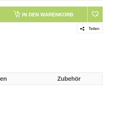
IN DEN
WARENKORB
Teilen
nen
Zubehör
Genaue technis
Merkmale
Produktfarbe