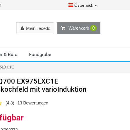
Österreich
r)
Warenkorb
0
Mein Tecedo
r & Büro
Fundgrube
75LXC1E
Q700 EX975LXC1E
kochfeld mit varioInduktion
(4.8)
13 Bewertungen
rfügbar
X002373