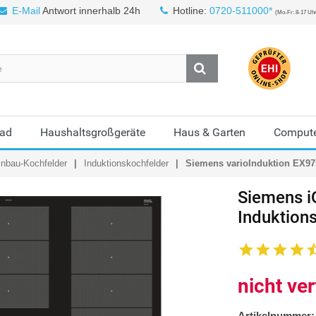
E-Mail
Antwort innerhalb 24h
Hotline:
0720-511000*
(Mo-Fr: 8-17 Uh
Bad
Haushaltsgroßgeräte
Haus & Garten
Compute
inbau-Kochfelder
Induktionskochfelder
Siemens varioInduktion EX9
Siemens
i
Induktions
nicht ve
Artikelnummer: