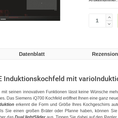
Datenblatt
Rezensio
Induktionskochfeld mit varioIndukti
E
mit seinen innovativen Funktionen lässt keine Wünsche mehr 
res. Das Siemens iQ700 Kochfeld eröffnet Ihnen eine ganz neu
duktion
erkennt die Form und Größe Ihres Kochgeschirrs auto
Falls Sie einen großen Bräter oder Pfanne haben, können Si
ber das
Dual lightSlider
aus. Tippen Sie dabei auf den Regler