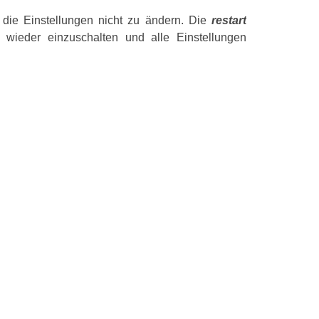
 die Einstellungen nicht zu ändern. Die
restart
 wieder einzuschalten und alle Einstellungen
Leistungen
Auftriebs-Funk
Anzahl der Lei
Topferkennun
Warmhaltefunk
Ergonomie
Steuerung
Steuerungspos
Eingebaute An
Timer