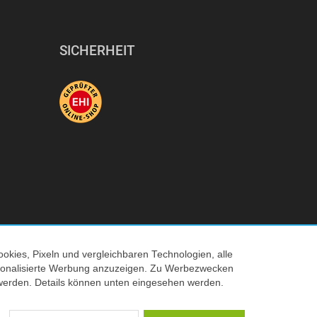
Tiefe
Höhe
SICHERHEIT
Gewicht
Kabellänge
okies, Pixeln und vergleichbaren Technologien, alle
© 2026 Tecedo
ersonalisierte Werbung anzuzeigen. Zu Werbezwecken
werden. Details können unten eingesehen werden.
 Verkaufspreis