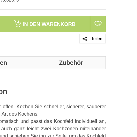
IN DEN
WARENKORB
Teilen
nen
Zubehör
Genaue techni
werden:
on
Design
offen. Kochen Sie schneller, sicherer, sauberer
Produktfarbe
e Art des Kochens.
matisch und passt das Kochfeld individuell an,
Geräteplatzie
e auch ganz leicht zwei Kochzonen miteinander
Kochfeldtyp
 und schieben Sie ihn zur Seite, um das Kochfeld