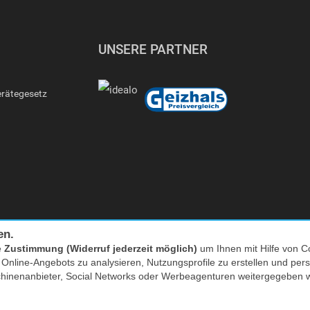
UNSERE PARTNER
erätegesetz
en.
e
Zustimmung (Widerruf jederzeit möglich)
um Ihnen mit Hilfe von Co
Facebook
|
twitter
s Online-Angebots zu analysieren, Nutzungsprofile zu erstellen und p
chinenanbieter, Social Networks oder Werbeagenturen weitergegeben 
nkl. MwSt. zzgl. Versand | *) Unverbindliche Preisempfehlung | **) Ehemaliger
* zum Lokaltarif, Mobilfunk ggf. providerabhängig höher