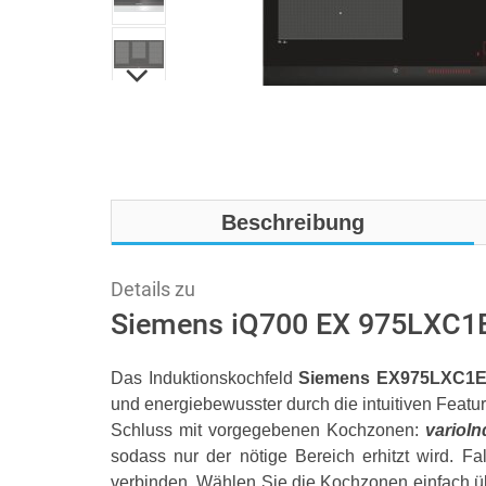
Beschreibung
Details zu
Siemens iQ700 EX 975LXC1E 
Das Induktionskochfeld
Siemens EX975LXC1
und energiebewusster durch die intuitiven Featu
Schluss mit vorgegebenen Kochzonen:
varioIn
sodass nur der nötige Bereich erhitzt wird. 
verbinden. Wählen Sie die Kochzonen einfach ü