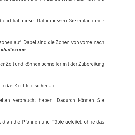
Art der Oberfl
Anzahl Herdpl
at und hält diese. Dafür müssen Sie einfach eine
Anzahl der ele
Rahmenfarbe
eizzonen auf. Dabei sind die Zonen von vorne nach
mhaltezone
.
Typ Kochzone
Typ Kochzone
r Zeit und können schneller mit der Zubereitung
Typ Kochzone
Typ Kochzone
ich das Kochfeld sicher ab.
Typ Kochzone
lten verbraucht haben. Dadurch können Sie
Erweiterbare 
Anzahl flexibl
ekt an die Pfannen und Töpfe geleitet, ohne das
Kombizone