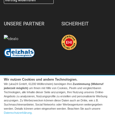
UNSERE PARTNER
SICHERHEIT
Wir nutzen Cookies und andere Technologien.
Wir (ukw24 GmbH, 61200 Wölfersheim) benötigen Ihre
Zustimmung (Widerruf
jederzeit möglich)
um Ihnen mit Hilfe von Cookies, Pixeln und vergleichbaren
Technologien, alle Inhalte dieser Seite anzuzeigen, Ihre Nutzung unseres Online-
Angebots zu analysieren, Nutzungsprofile zu erstellen und personalisierte Werbung
Facebook
|
twitter
anzuzeigen. Zu Werbezwecken können diese Daten auch an Dritte, wie z.B.
Suchmaschinenanbieter, Social Networks oder Werbeagenturen weitergegeben
© 2026 Tecedo
werden. Details können unten eingesehen werden. Beachten Sie auch unsere
Alle Preise inkl. MwSt. zzgl. Versand | *) Unverbindliche
Datenschutzerklärung
.