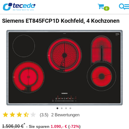
0
Siemens
ET845FCP1D Kochfeld, 4 Kochzonen
(3.5)
2 Bewertungen
*
1.506,00 €
-
Sie sparen
1.090,- €
(
-72%
)