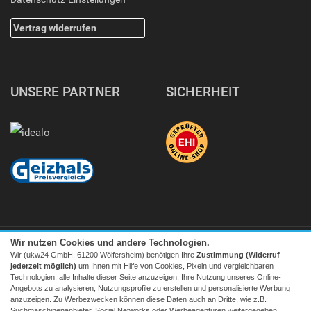
Vertrag widerrufen
UNSERE PARTNER
SICHERHEIT
Wir nutzen Cookies und andere Technologien.
Wir (ukw24 GmbH, 61200 Wölfersheim) benötigen Ihre
Zustimmung (Widerruf
jederzeit möglich)
um Ihnen mit Hilfe von Cookies, Pixeln und vergleichbaren
Technologien, alle Inhalte dieser Seite anzuzeigen, Ihre Nutzung unseres Online-
Angebots zu analysieren, Nutzungsprofile zu erstellen und personalisierte Werbung
Facebook
|
twitter
anzuzeigen. Zu Werbezwecken können diese Daten auch an Dritte, wie z.B.
Suchmaschinenanbieter, Social Networks oder Werbeagenturen weitergegeben