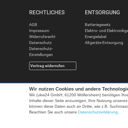
RECHTLICHES
ENTSORGUNG
AGB
Batteriegesetz
Impressum
Elektro- und Elektronikg
Widerrufsrecht
Energielabel
Datenschutz
Altgeräte-Entsorgung
Datenschutz-
Einstellungen
Vertrag widerrufen
Wir nutzen Cookies und andere Technologi
Wir (ukw24 GmbH, 61200 Wölfersheim) benötigen Ihr
Inhalte dieser Seite anzuzeigen, Ihre Nutzung unsere
können diese Daten auch an Dritte, wie z.B. Suchmas
Alle Preise i
Beachten Sie auch unsere
Datenschutzerklärung
.