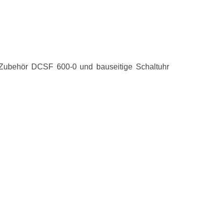
Gewicht und
Breite
Tiefe
Höhe
er Zubehör DCSF 600-0 und bauseitige Schaltuhr