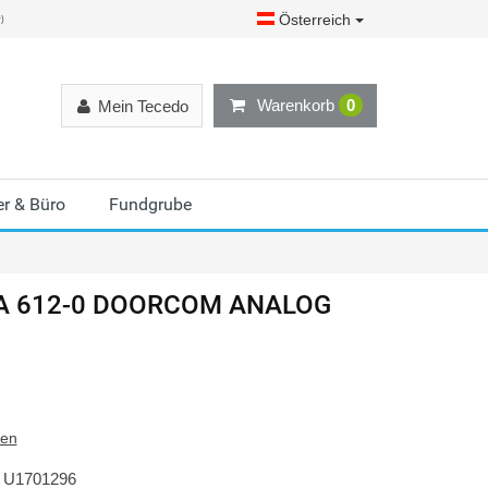
Österreich
r)
Warenkorb
0
Mein Tecedo
r & Büro
Fundgrube
A 612-0 DOORCOM ANALOG
ten
U1701296