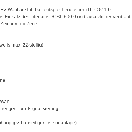
MFV Wahl ausführbar, entsprechend einem HTC 811-0
ei Einsatz des Interface DCSF 600-0 und zusätzlicher Verdraht
 Zeichen pro Zeile
eils max. 22-stellig).
one
-Wahl
rheriger Türrufsignalisierung
bhängig v. bauseitiger Telefonanlage)