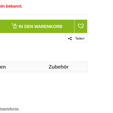
min bekannt.
IN DEN
WARENKORB
Teilen
nen
Zubehör
Genaue technis
Funktion
tstelefonie.
Installationste