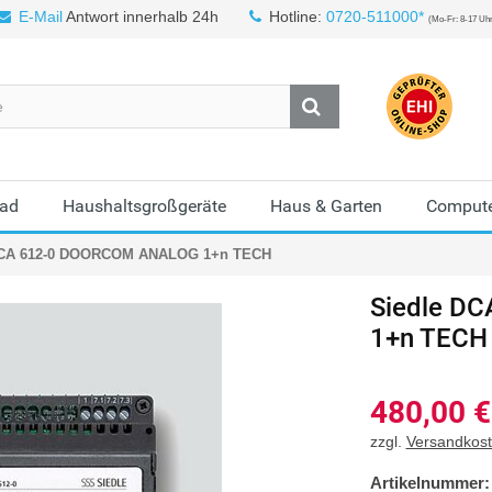
E-Mail
Antwort innerhalb 24h
Hotline:
0720-511000*
(Mo-Fr: 8-17 Uh
Bad
Haushaltsgroßgeräte
Haus & Garten
Compute
DCA 612-0 DOORCOM ANALOG 1+n TECH
Siedle
DC
1+n TECH
480,00
€
zzgl.
Versandkos
Artikelnummer: