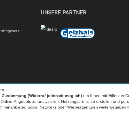
UNSERE PARTNER
erätegesetz
en.
e
Zustimmung (Widerruf jederzeit möglich)
um Ihnen mit Hilfe von Co
Facebook
|
twitter
s Online-Angebots zu analysieren, Nutzungsprofile zu erstellen und p
chinenanbieter, Social Networks oder Werbeagenturen weitergegeben 
nkl. MwSt. zzgl. Versand | *) Unverbindliche Preisempfehlung | **) Ehemaliger
* zum Lokaltarif, Mobilfunk ggf. providerabhängig höher