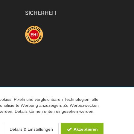
SICHERHEIT
okies, Pixeln und vergleichbaren Technologien, alle
© 2026 Tecedo
ersonalisierte Werbung anzuzeigen. Zu Werbezwecken
werden. Details können unten eingesehen werden.
 Verkaufspreis
Details & Einstellungen
Akzeptieren