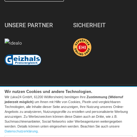
UNSERE PARTNER
SICHERHEIT
Wir nutzen Cookies und andere Technologien.
Wir (ukw24 GmbH, 61200 Wölfersheim) benötigen Ihre
Zustimmung (Widerruf
jederzeit möglich)
um Ihnen mit Hilfe von Cookies, Pixeln und vergleichbaren
Technologien, alle Inhalte dieser Seite anzuzeigen, Ihre Nutzung unseres Online-
Angebots zu analysieren, Nutzungsprofile zu erstellen und personalisierte Werbung
Facebook
|
twitter
anzuzeigen. Zu Werbezwecken können diese Daten auch an Dritte, wie z.B.
Suchmaschinenanbieter, Social Networks oder Werbeagenturen weitergegeben
© 2026 Tecedo
werden. Details können unten eingesehen werden. Beachten Sie auch unsere
Alle Preise inkl. MwSt. zzgl. Versand | *) Unverbindliche
Datenschutzerklärung
.
Preisempfehlung | **) Ehemaliger Verkaufspreis