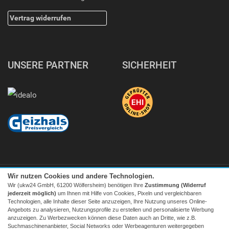
Vertrag widerrufen
UNSERE PARTNER
SICHERHEIT
Wir nutzen Cookies und andere Technologien.
Wir (ukw24 GmbH, 61200 Wölfersheim) benötigen Ihre
Zustimmung (Widerruf
jederzeit möglich)
um Ihnen mit Hilfe von Cookies, Pixeln und vergleichbaren
Technologien, alle Inhalte dieser Seite anzuzeigen, Ihre Nutzung unseres Online-
Angebots zu analysieren, Nutzungsprofile zu erstellen und personalisierte Werbung
Facebook
|
twitter
anzuzeigen. Zu Werbezwecken können diese Daten auch an Dritte, wie z.B.
Suchmaschinenanbieter, Social Networks oder Werbeagenturen weitergegeben