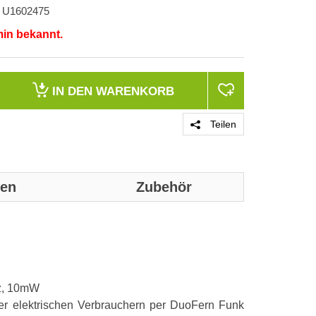
U1602475
min bekannt.
IN DEN
WARENKORB
Teilen
nen
Zubehör
Genaue techni
werden:
Hz, 10mW
Merkmale
der elektrischen Verbrauchern per DuoFern Funk
Produkttyp