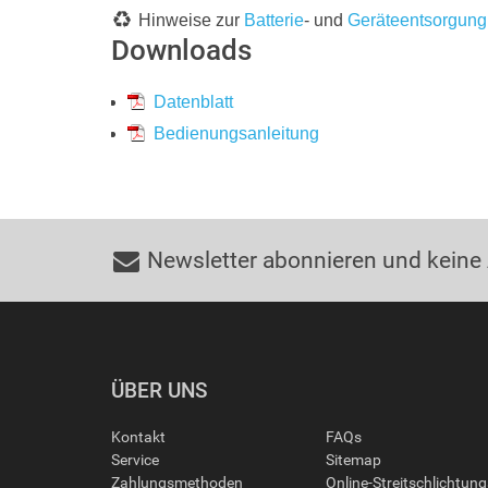
Hinweise zur
Batterie
- und
Geräteentsorgung
Downloads
Datenblatt
Bedienungsanleitung
Newsletter abonnieren und keine
ÜBER UNS
Kontakt
FAQs
Service
Sitemap
Zahlungsmethoden
Online-Streitschlichtun