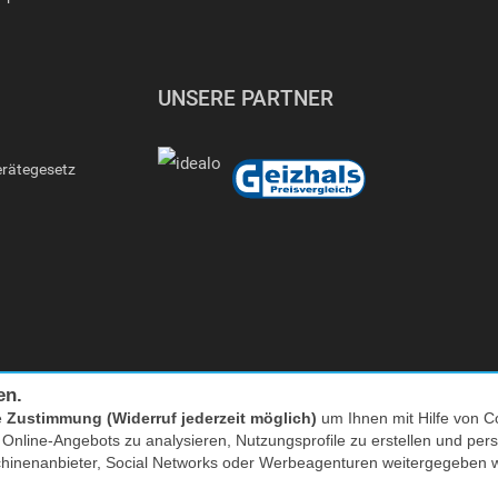
UNSERE PARTNER
erätegesetz
en.
e
Zustimmung (Widerruf jederzeit möglich)
um Ihnen mit Hilfe von Co
Facebook
|
twitter
s Online-Angebots zu analysieren, Nutzungsprofile zu erstellen und p
chinenanbieter, Social Networks oder Werbeagenturen weitergegeben 
nkl. MwSt. zzgl. Versand | *) Unverbindliche Preisempfehlung | **) Ehemaliger