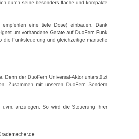
sich durch seine besonders flache und kompakte
Befestigungst
Anzahl Kanäle
ir empfehlen eine tiefe Dose) einbauen. Dank
geeignet um vorhandene Geräte auf DuoFern Funk
Frequenz
so die Funksteuerung und gleichzeitige manuelle
Leistung über
Maximum Auß
Maximum Inne
 Denn der DuoFern Universal-Aktor unterstützt
Produktfarbe
unktion. Zusammen mit unseren DuoFern Sendern
Leistung
 uvm. anzulegen. So wird die Steuerung Ihrer
Maximale Scha
Eingangsspan
@rademacher.de
Eingangsfreq