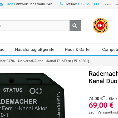
E-Mail
Antwort innerhalb 24h
Hotline:
0720-511000*
(Mo-Fr: 8-17 Uh
Bad
Haushaltsgroßgeräte
Haus & Garten
Compute
er 9470-1 Universal-Aktor 1-Kanal DuoFern (35140261)
Rademache
Kanal Duo
**
74,00 €
-
Sie 
69,00
€
zzgl.
Versandkos