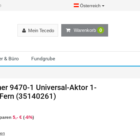
Österreich
r)
Warenkorb
0
Mein Tecedo
r & Büro
Fundgrube
r 9470-1 Universal-Aktor 1-
Fern (35140261)
sparen
5,- €
(
-6%
)
ten