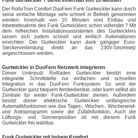
Funk Gurtwickler ? bereit innerhalb von 10 Minuten
Der RolloTron Comfort DuoFern Funk Gurtwickler kann durch
seine einfache Montage sehr schnell in Betrieb genommen
werden: Innerhalb von 10 Minuten sind Einbau und
Inbetriebnahme des Funk Gurtwicklers schon vollendet ? Mit
dem hilfreichen Installationsassistenten des Gurtwicklers
lassen sich zudem schnell und einfach Automationen
einrichten. Der Gurtwickler kann dank gängiger Euro-
Steckerverbindung direkt an das 230V-Stromnetz
angeschlossen werden.
Gurtwickler in DuoFern Netzwerk integrieren
Dieser Unterputz Rollladen Gurtwickler besitzt eine
integrierte Schnittstelle zur einfachen und schnellen
Integration in das DuoFern Funksystem: So wird der
Gurtwickler ganz bequem fernbedienbar, oder kann selbst als
Zentrale für weiter Funk-Gurtwickler dienen. Außerdem
besitzt dieser elektrische Gurtwickler umfangreiche
Automatikfunktionen wie das Tages-, Wochen-, Wochenend-
und Astroprogramm sowie die Zufallsfunktion. Auch die
Lüftungs- und Sonnenposition ist mit diesem Funk
Gurtwickler frei wählbar.
Funk Gurtwickler mit hohem Komfort