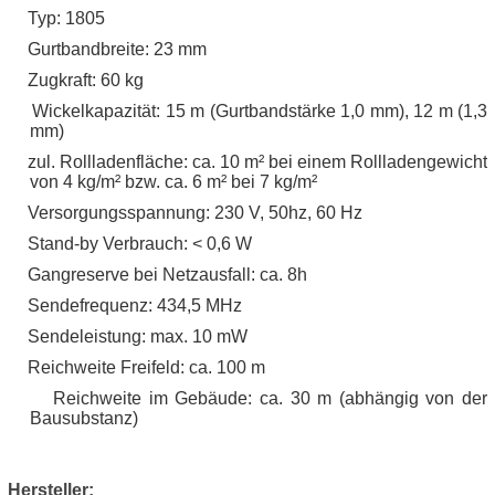
Typ: 1805
·
Gurtbandbreite: 23 mm
·
Zugkraft: 60 kg
·
Wickelkapazität: 15 m (Gurtbandstärke 1,0 mm), 12 m (1,3
·
mm)
zul. Rollladenfläche: ca. 10 m² bei einem Rollladengewicht
·
von 4 kg/m² bzw. ca. 6 m² bei 7 kg/m²
Versorgungsspannung: 230 V, 50hz, 60 Hz
·
Stand-by Verbrauch: < 0,6 W
·
Gangreserve bei Netzausfall: ca. 8h
·
Sendefrequenz: 434,5 MHz
·
Sendeleistung: max. 10 mW
·
Reichweite Freifeld: ca. 100 m
·
Reichweite im Gebäude: ca. 30 m (abhängig von der
·
Bausubstanz)
Hersteller: