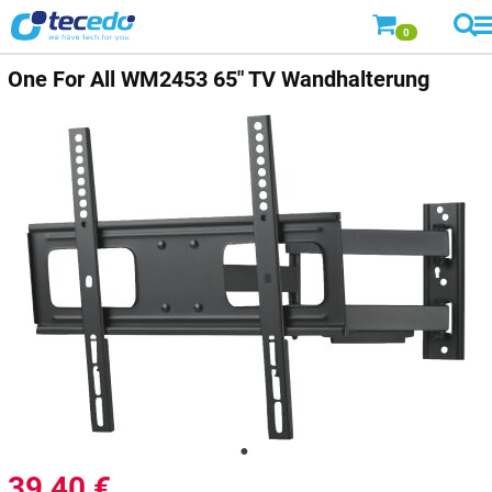
0
One For All WM2453 65" TV Wandhalterung
39,40
€