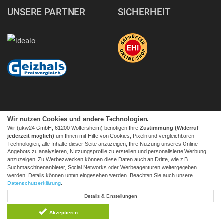
UNSERE PARTNER
SICHERHEIT
Wir nutzen Cookies und andere Technologien.
Wir (ukw24 GmbH, 61200 Wölfersheim) benötigen Ihre
Zustimmung (Widerruf
jederzeit möglich)
um Ihnen mit Hilfe von Cookies, Pixeln und vergleichbaren
Technologien, alle Inhalte dieser Seite anzuzeigen, Ihre Nutzung unseres Online-
Angebots zu analysieren, Nutzungsprofile zu erstellen und personalisierte Werbung
Facebook
|
twitter
anzuzeigen. Zu Werbezwecken können diese Daten auch an Dritte, wie z.B.
Suchmaschinenanbieter, Social Networks oder Werbeagenturen weitergegeben
© 2026 Tecedo
werden. Details können unten eingesehen werden. Beachten Sie auch unsere
Alle Preise inkl. MwSt. zzgl. Versand | *) Unverbindliche
Datenschutzerklärung
.
Preisempfehlung | **) Ehemaliger Verkaufspreis
Details & Einstellungen
* zum Lokaltarif, Mobilfunk ggf. providerabhängig höher
Akzeptieren