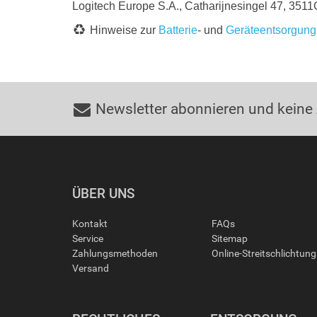
Logitech Europe S.A., Catharijnesingel 47, 3511
Hinweise zur
Batterie
- und
Geräteentsorgung
Newsletter abonnieren und keine
ÜBER UNS
Kontakt
FAQs
Service
Sitemap
Zahlungsmethoden
Online-Streitschlichtun
Versand