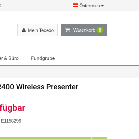
Österreich
r)
Warenkorb
0
Mein Tecedo
r & Büro
Fundgrube
400 Wireless Presenter
rfügbar
E1158296