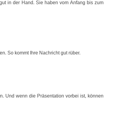
Receiver Typu
 gut in der Hand. Sie haben vom Anfang bis zum
Wireless-Tech
Frequenzband
Kabellose Rei
n. So kommt Ihre Nachricht gut rüber.
Leistung
Anzahl unterst
Batterien
Akku-/Batterie
n. Und wenn die Präsentation vorbei ist, können
Batterieleben
(Laserpointer)
Merkmale