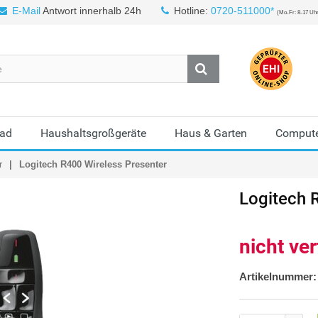
E-Mail
Antwort innerhalb 24h
Hotline:
0720-511000*
(Mo-Fr: 8-17 Uh
Bad
Haushaltsgroßgeräte
Haus & Garten
Compute
r
Logitech R400 Wireless Presenter
Logitech
R
nicht ve
Artikelnummer: