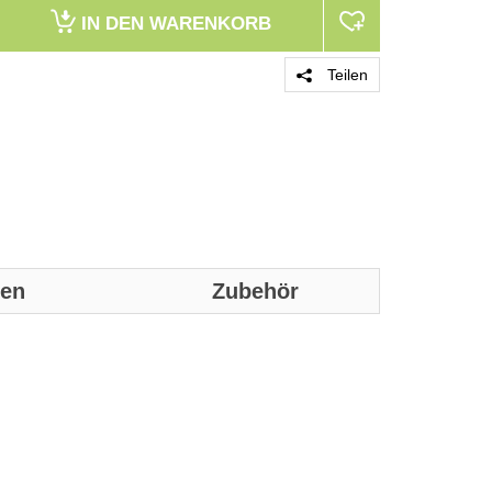
IN DEN
WARENKORB
Teilen
nen
Zubehör
Genaue technis
Leistungen
Kabelloser Rec
Anschluss