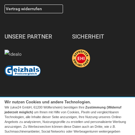
Vertrag widerrufen
UNSERE PARTNER
SICHERHEIT
Wir nutzen Cookies und andere Technologien.
Wir (ukw24 GmbH, 61200 Wölfersheim) benötigen Ihre
Zustimmung (Widerruf
jederzeit möglich)
um Ihnen mit Hilfe von Cookies, Pixeln und vergleichbaren
Technologien, alle Inhalte dieser Seite anzuzeigen, Ihre Nutzung unseres Online-
Angebots zu analysieren, Nutzungsprofile zu erstellen und personalisierte Werbung
Facebook
|
twitter
anzuzeigen. Zu Werbezwecken können diese Daten auch an Dritte, wie z.B.
Suchmaschinenanbieter, Social Networks oder Werbeagenturen weitergegeben
© 2026 Tecedo