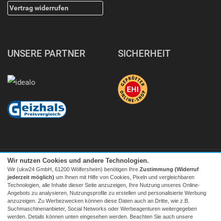
Vertrag widerrufen
UNSERE PARTNER
SICHERHEIT
Wir nutzen Cookies und andere Technologien.
Wir (ukw24 GmbH, 61200 Wölfersheim) benötigen Ihre
Zustimmung (Widerruf
jederzeit möglich)
um Ihnen mit Hilfe von Cookies, Pixeln und vergleichbaren
Technologien, alle Inhalte dieser Seite anzuzeigen, Ihre Nutzung unseres Online-
Angebots zu analysieren, Nutzungsprofile zu erstellen und personalisierte Werbung
Facebook
|
twitter
anzuzeigen. Zu Werbezwecken können diese Daten auch an Dritte, wie z.B.
Suchmaschinenanbieter, Social Networks oder Werbeagenturen weitergegeben
© 2026 Tecedo
werden. Details können unten eingesehen werden. Beachten Sie auch unsere