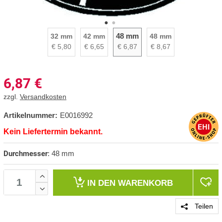
48 mm
32 mm
42 mm
48 mm
€ 5,80
€ 6,65
€ 6,87
€ 8,67
6,87
€
zzgl.
Versandkosten
Artikelnummer:
E0016992
Kein Liefertermin bekannt.
Durchmesser
:
48 mm
IN DEN
WARENKORB
Teilen