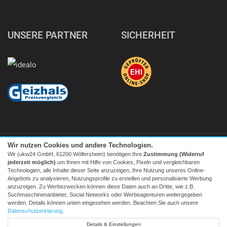
UNSERE PARTNER
SICHERHEIT
Wir nutzen Cookies und andere Technologien.
Wir (ukw24 GmbH, 61200 Wölfersheim) benötigen Ihre
Zustimmung (Widerruf
jederzeit möglich)
um Ihnen mit Hilfe von Cookies, Pixeln und vergleichbaren
Technologien, alle Inhalte dieser Seite anzuzeigen, Ihre Nutzung unseres Online-
Angebots zu analysieren, Nutzungsprofile zu erstellen und personalisierte Werbung
Facebook
|
twitter
anzuzeigen. Zu Werbezwecken können diese Daten auch an Dritte, wie z.B.
Suchmaschinenanbieter, Social Networks oder Werbeagenturen weitergegeben
© 2026 Tecedo
werden. Details können unten eingesehen werden. Beachten Sie auch unsere
Alle Preise inkl. MwSt. zzgl. Versand | *) Unverbindliche
Datenschutzerklärung
.
Preisempfehlung | **) Ehemaliger Verkaufspreis
Details & Einstellungen