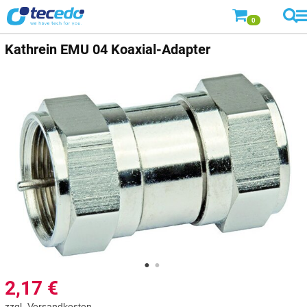
0
Kathrein
EMU 04 Koaxial-Adapter
2,17
€
zzgl.
Versandkosten