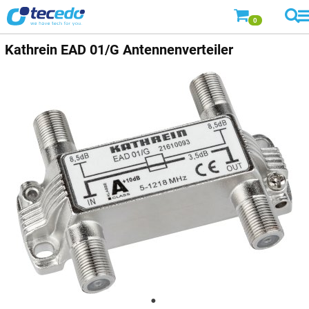
0
Kathrein
EAD 01/G Antennenverteiler