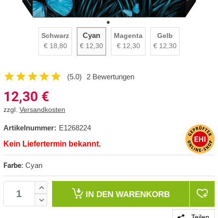
Cyan
Schwarz
Magenta
Gelb
€ 18,80
€ 12,30
€ 12,30
€ 12,30
(5.0)
2 Bewertungen
12,30
€
zzgl.
Versandkosten
Artikelnummer:
E1268224
Kein Liefertermin bekannt.
Farbe
:
Cyan
IN DEN
WARENKORB
Teilen