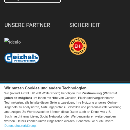
UNSERE PARTNER
SICHERHEIT
Wir nutzen Cookies und andere Technologien.
Wir (ukw24 GmbH, 61200 Wölfersheim) benötigen Ihre
Zustimmung (Widerruf
jederzeit möglich)
um Ihnen mit Hilfe von Cookies, Pixeln und vergleichbaren
Technologien, alle Inhalte dieser Seite anzuzeigen, Ihre Nutzung unseres Online-
Angebots zu analysieren, Nutzungsprofile zu erstellen und personalisierte Werbung
Facebook
|
twitter
anzuzeigen. Zu Werbezwecken können diese Daten auch an Dritte, wie z.B.
Suchmaschinenanbieter, Social Networks oder Werbeagenturen weitergegeben
© 2026 Tecedo
werden. Details können unten eingesehen werden. Beachten Sie auch unsere
Alle Preise inkl. MwSt. zzgl. Versand | *) Unverbindliche
Datenschutzerklärung
.