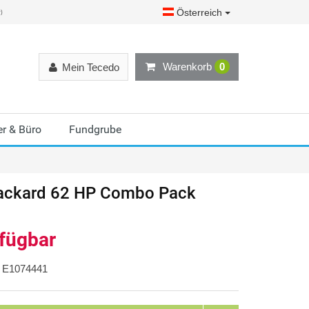
Österreich
r)
Warenkorb
0
Mein Tecedo
r & Büro
Fundgrube
ackard
62 HP Combo Pack
rfügbar
E1074441