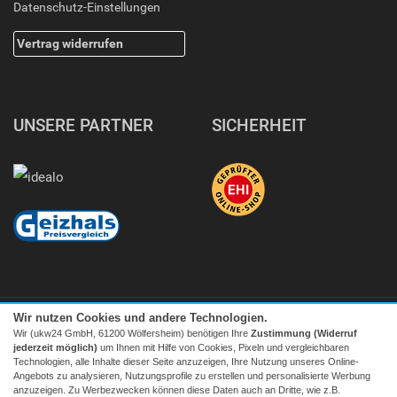
Datenschutz-Einstellungen
Vertrag widerrufen
UNSERE PARTNER
SICHERHEIT
Wir nutzen Cookies und andere Technologien.
Wir (ukw24 GmbH, 61200 Wölfersheim) benötigen Ihre
Zustimmung (Widerruf
jederzeit möglich)
um Ihnen mit Hilfe von Cookies, Pixeln und vergleichbaren
Technologien, alle Inhalte dieser Seite anzuzeigen, Ihre Nutzung unseres Online-
Angebots zu analysieren, Nutzungsprofile zu erstellen und personalisierte Werbung
Facebook
|
twitter
anzuzeigen. Zu Werbezwecken können diese Daten auch an Dritte, wie z.B.