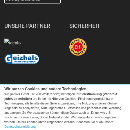
UNSERE PARTNER
SICHERHEIT
Wir nutzen Cookies und andere Technologien.
Wir (ukw24 GmbH, 61200 Wölfersheim) benötigen Ihre
Zustimmung (Widerruf
jederzeit möglich)
um Ihnen mit Hilfe von Cookies, Pixeln und vergleichbaren
Technologien, alle Inhalte dieser Seite anzuzeigen, Ihre Nutzung unseres Online-
Angebots zu analysieren, Nutzungsprofile zu erstellen und personalisierte Werbung
Facebook
|
twitter
anzuzeigen. Zu Werbezwecken können diese Daten auch an Dritte, wie z.B.
Suchmaschinenanbieter, Social Networks oder Werbeagenturen weitergegeben
© 2026 Tecedo
werden. Details können unten eingesehen werden. Beachten Sie auch unsere
Alle Preise inkl. MwSt. zzgl. Versand | *) Unverbindliche
Datenschutzerklärung
.