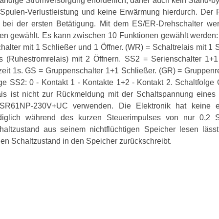
ndige Stromversorgung erforderlich, daher auch kein Stand-by-
 Spulen-Verlustleistung und keine Erwärmung hierdurch. Der R
h bei der ersten Betätigung. Mit dem ES/ER-Drehschalter we
en gewählt. Es kann zwischen 10 Funktionen gewählt werden: 2
halter mit 1 Schließer und 1 Öffner. (WR) = Schaltrelais mit 1 
is (Ruhestromrelais) mit 2 Öffnern. SS2 = Serienschalter 1+1
zeit 1s. GS = Gruppenschalter 1+1 Schließer. (GR) = Gruppenre
lge SS2: 0 - Kontakt 1 - Kontakte 1+2 - Kontakt 2. Schaltfolge 
s ist nicht zur Rückmeldung mit der Schaltspannung eines 
1NP-230V+UC verwenden. Die Elektronik hat keine eig
ediglich während des kurzen Steuerimpulses von nur 0,2 S
Schaltzustand aus seinem nichtflüchtigen Speicher lesen läs
en Schaltzustand in den Speicher zurückschreibt.