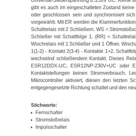
Universal-Steuerspannung 8..230V UC. Keine stä
gibt es auch im eingeschalteten Zustand keine
oder geschlossen sein und synchronisiert sic
vorgewählt. Mit ER werden die Klammerfunktion
Schaltrelais mit 2 Schließern. WS = Stromstoßsc
Schließer mit Schaltfolge 1. (RR) = Schaltrela
Wischrelais mit 1 Schließer und 1 Öffner, Wisch
1(1-2) - Kontakt 2(3-4) - Kontakte 1+2. Schaltfo
wechselnd schließendem Kontakt. Dieses Relai
ESR12DDX-UC, ESR12NP-230V+UC oder ESR6
Kontaktstellungen keinen Stromverbrauch. L
Mikrocontroller aktiviert, diesen den letzten 
entgegengesetzte Richtung schaltet und den neu
Stichworte:
Fernschalter
Stromstoßrelais
Impulsschalter