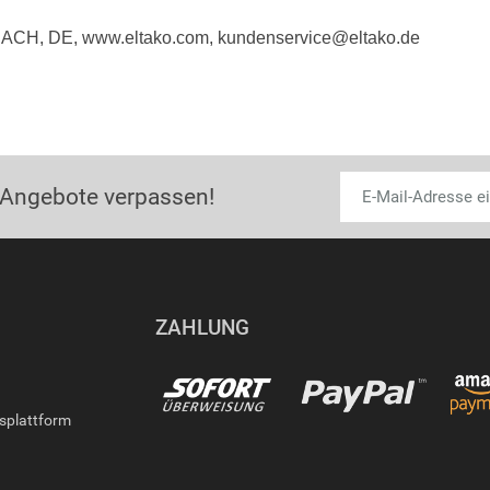
BACH, DE, www.eltako.com, kundenservice@eltako.de
 Angebote verpassen!
ZAHLUNG
gsplattform