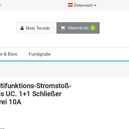
Österreich
r)
Warenkorb
0
Mein Tecedo
r & Büro
Fundgrube
ltifunktions-Stromstoß-
is UC. 1+1 Schließer
rei 10A