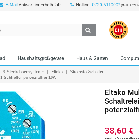
E-Mail
Antwort innerhalb 24h
Hotline:
0720-511000*
(Mo-Fr: 8-17 Uh
Bad
Haushaltsgroßgeräte
Haus & Garten
Compute
r- & Steckdosensysteme
Eltako
Stromstoßschalter
1 Schließer potenzialfrei 10A
Eltako Mu
Schaltrela
potenzialf
38,60
€