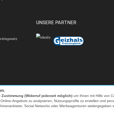
UNSERE PARTNER
erätegesetz
en.
e
Zustimmung (Widerruf jederzeit möglich)
um Ihnen mit Hilfe von Co
Facebook
|
twitter
s Online-Angebots zu analysieren, Nutzungsprofile zu erstellen und p
chinenanbieter, Social Networks oder Werbeagenturen weitergegeben 
nkl. MwSt. zzgl. Versand | *) Unverbindliche Preisempfehlung | **) Ehemaliger