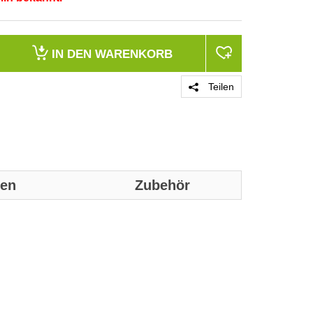
IN DEN
WARENKORB
Teilen
nen
Zubehör
Genaue technis
Leistungen
Geräteplatzie