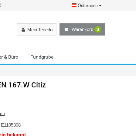
Österreich
r)
Warenkorb
0
Mein Tecedo
r & Büro
Fundgrube
EN 167.W Citiz
ten
E1105308
min bekannt.