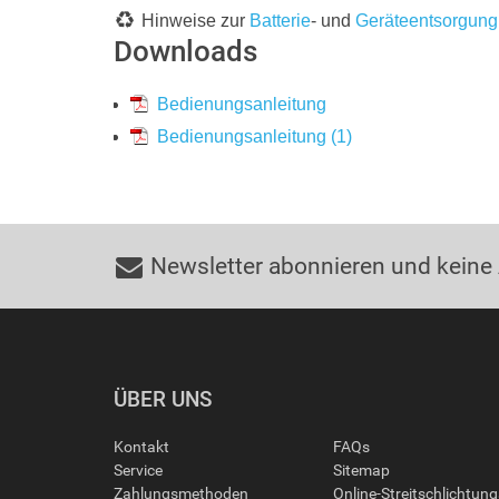
Hinweise zur
Batterie
- und
Geräteentsorgung
Downloads
Bedienungsanleitung
Bedienungsanleitung (1)
Newsletter abonnieren und keine
ÜBER UNS
Kontakt
FAQs
Service
Sitemap
Zahlungsmethoden
Online-Streitschlichtun