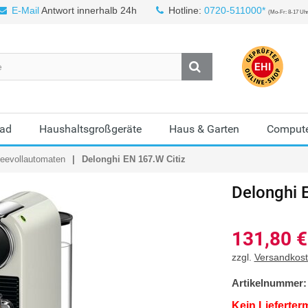
E-Mail
Antwort innerhalb 24h
Hotline:
0720-511000*
(Mo-Fr: 8-17 Uh
Bad
Haushaltsgroßgeräte
Haus & Garten
Compute
feevollautomaten
Delonghi EN 167.W Citiz
Delonghi 
131,80
€
zzgl.
Versandkos
Artikelnummer:
Kein Lieferter