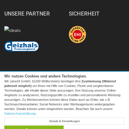
UNSERE PARTNER
SICHERHEIT
Wir nutzen Cookies und andere Technologien.
Wir (ukw24 GmbH, 61200 Wölfersheim) benötigen Ihre
Zustimmung (Widerruf
jederzeit möglich)
um Ihnen mit Hilfe von Cookies, Pixeln und vergleichbaren
Technologien, alle Inhalte dieser Seite anzuzeigen, Ihre Nutzung unseres Online-
Angebots zu analysieren, Nutzungsprofile zu erstellen und personalisierte Werbung
Facebook
|
twitter
anzuzeigen. Zu Werbezwecken können diese Daten auch an Dritte, wie z.B.
Suchmaschinenanbieter, Social Networks oder Werbeagenturen weitergegeben
© 2026 Tecedo
werden. Details können unten eingesehen werden. Beachten Sie auch unsere
Alle Preise inkl. MwSt. zzgl. Versand | *) Unverbindliche
Datenschutzerklärung
.
Preisempfehlung | **) Ehemaliger Verkaufspreis
Details & Einstellungen
* zum Lokaltarif, Mobilfunk ggf. providerabhängig höher