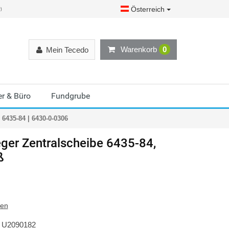
Österreich
r)
Warenkorb
0
Mein Tecedo
r & Büro
Fundgrube
6435-84 | 6430-0-0306
ger
Zentralscheibe 6435-84,
ß
ten
U2090182