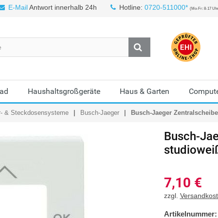
E-Mail
Antwort innerhalb 24h
Hotline:
0720-511000*
(Mo-Fr: 8-17 Uh
Bad
Haushaltsgroßgeräte
Haus & Garten
Compute
r- & Steckdosensysteme
Busch-Jaeger
Busch-Jaeger Zentralscheibe 
Busch-Jae
studiowei
7,10
€
zzgl.
Versandkos
Artikelnummer: