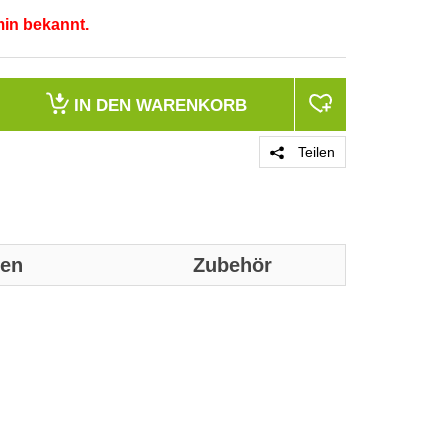
min bekannt.
IN DEN
WARENKORB
Teilen
nen
Zubehör
Genaue technis
Ausführung
Abtastbares Sy