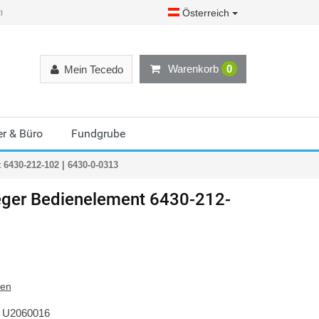
Österreich
r)
Warenkorb
0
Mein Tecedo
r & Büro
Fundgrube
6430-212-102 | 6430-0-0313
ger
Bedienelement 6430-212-
ten
U2060016