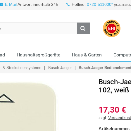
E-Mail
Antwort innerhalb 24h
Hotline:
0720-511000*
(Mo-Fr: 8-17 Uh
Bad
Haushaltsgroßgeräte
Haus & Garten
Compute
r- & Steckdosensysteme
Busch-Jaeger
Busch-Jaeger Bedienelement 
Busch-Jae
102, weiß
17,30
€
zzgl.
Versandkos
Artikelnummer: