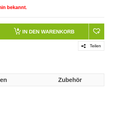
min bekannt.
IN DEN
WARENKORB
Teilen
nen
Zubehör
Genaue technis
Ausführung
Verwendung