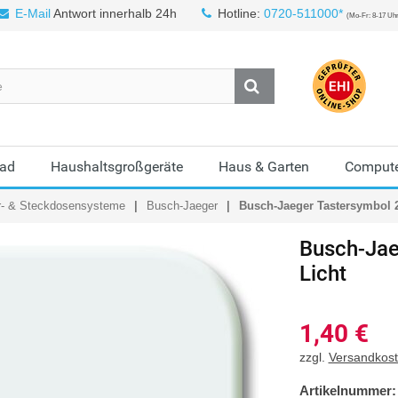
E-Mail
Antwort innerhalb 24h
Hotline:
0720-511000*
(Mo-Fr: 8-17 Uh
Bad
Haushaltsgroßgeräte
Haus & Garten
Compute
r- & Steckdosensysteme
Busch-Jaeger
Busch-Jaeger Tastersymbol 2
Busch-Jae
Licht
1,40
€
zzgl.
Versandkos
Artikelnummer: