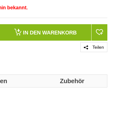
min bekannt.
IN DEN
WARENKORB
Teilen
nen
Zubehör
Genaue technis
Merkmale
Produktfarbe
Kompatible Pr