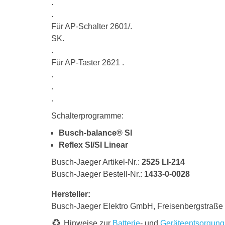
.
.
Für AP-Schalter 2601/.
SK.
.
Für AP-Taster 2621 .
.
.
.
Schalterprogramme:
Busch-balance® SI
Reflex SI/SI Linear
Busch-Jaeger Artikel-Nr.:
2525 LI-214
Busch-Jaeger Bestell-Nr.:
1433-0-0028
Hersteller:
Busch-Jaeger Elektro GmbH, Freisenbergstraß
Hinweise zur
Batterie
- und
Geräteentsorgung