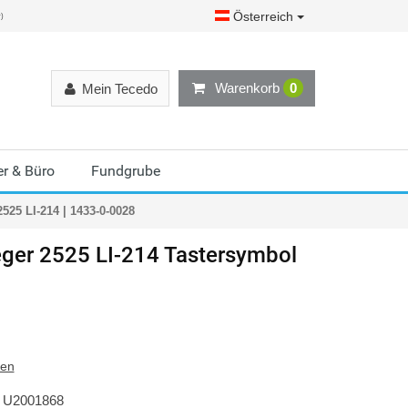
Österreich
r)
Warenkorb
0
Mein Tecedo
r & Büro
Fundgrube
525 LI-214 | 1433-0-0028
ger
2525 LI-214 Tastersymbol
ten
U2001868