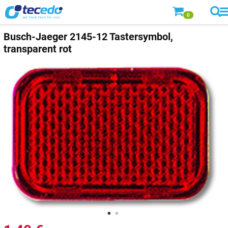
0
Busch-Jaeger
2145-12 Tastersymbol,
transparent rot