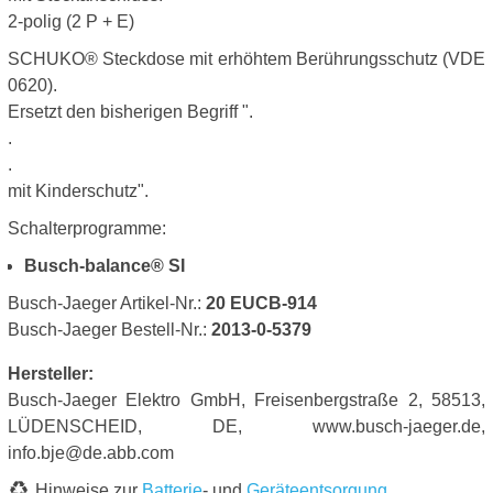
2-polig (2 P + E)
SCHUKO® Steckdose mit erhöhtem Berührungsschutz (VDE
0620).
Ersetzt den bisherigen Begriff ".
.
.
mit Kinderschutz".
Schalterprogramme:
Busch-balance® SI
Busch-Jaeger Artikel-Nr.:
20 EUCB-914
Busch-Jaeger Bestell-Nr.:
2013-0-5379
Hersteller:
Busch-Jaeger Elektro GmbH, Freisenbergstraße 2, 58513,
LÜDENSCHEID, DE, www.busch-jaeger.de,
info.bje@de.abb.com
Hinweise zur
Batterie
- und
Geräteentsorgung