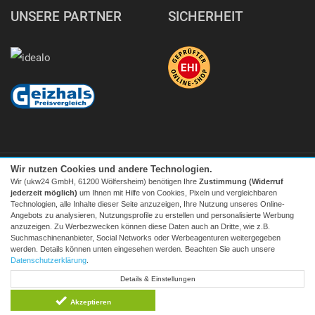
UNSERE PARTNER
SICHERHEIT
Wir nutzen Cookies und andere Technologien.
Wir (ukw24 GmbH, 61200 Wölfersheim) benötigen Ihre
Zustimmung (Widerruf
jederzeit möglich)
um Ihnen mit Hilfe von Cookies, Pixeln und vergleichbaren
Technologien, alle Inhalte dieser Seite anzuzeigen, Ihre Nutzung unseres Online-
Angebots zu analysieren, Nutzungsprofile zu erstellen und personalisierte Werbung
Facebook
|
twitter
anzuzeigen. Zu Werbezwecken können diese Daten auch an Dritte, wie z.B.
Suchmaschinenanbieter, Social Networks oder Werbeagenturen weitergegeben
© 2026 Tecedo
werden. Details können unten eingesehen werden. Beachten Sie auch unsere
Alle Preise inkl. MwSt. zzgl. Versand | *) Unverbindliche
Datenschutzerklärung
.
Preisempfehlung | **) Ehemaliger Verkaufspreis
Details & Einstellungen
* zum Lokaltarif, Mobilfunk ggf. providerabhängig höher
Akzeptieren