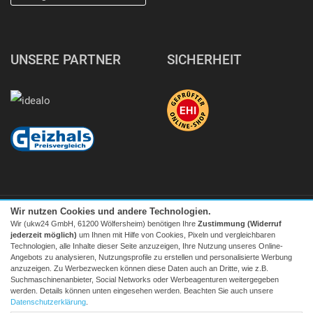
UNSERE PARTNER
SICHERHEIT
Wir nutzen Cookies und andere Technologien.
Wir (ukw24 GmbH, 61200 Wölfersheim) benötigen Ihre
Zustimmung (Widerruf
jederzeit möglich)
um Ihnen mit Hilfe von Cookies, Pixeln und vergleichbaren
Technologien, alle Inhalte dieser Seite anzuzeigen, Ihre Nutzung unseres Online-
Angebots zu analysieren, Nutzungsprofile zu erstellen und personalisierte Werbung
Facebook
|
twitter
anzuzeigen. Zu Werbezwecken können diese Daten auch an Dritte, wie z.B.
Suchmaschinenanbieter, Social Networks oder Werbeagenturen weitergegeben
© 2026 Tecedo
werden. Details können unten eingesehen werden. Beachten Sie auch unsere
Alle Preise inkl. MwSt. zzgl. Versand | *) Unverbindliche
Datenschutzerklärung
.