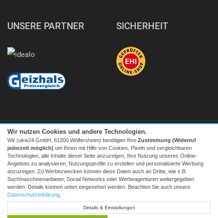
UNSERE PARTNER
SICHERHEIT
Wir nutzen Cookies und andere Technologien.
Wir (ukw24 GmbH, 61200 Wölfersheim) benötigen Ihre
Zustimmung (Widerruf
jederzeit möglich)
um Ihnen mit Hilfe von Cookies, Pixeln und vergleichbaren
Technologien, alle Inhalte dieser Seite anzuzeigen, Ihre Nutzung unseres Online-
Angebots zu analysieren, Nutzungsprofile zu erstellen und personalisierte Werbung
Facebook
|
twitter
anzuzeigen. Zu Werbezwecken können diese Daten auch an Dritte, wie z.B.
Suchmaschinenanbieter, Social Networks oder Werbeagenturen weitergegeben
© 2026 Tecedo
werden. Details können unten eingesehen werden. Beachten Sie auch unsere
Alle Preise inkl. MwSt. zzgl. Versand | *) Unverbindliche
Datenschutzerklärung
.
Preisempfehlung | **) Ehemaliger Verkaufspreis
Details & Einstellungen
* zum Lokaltarif, Mobilfunk ggf. providerabhängig höher