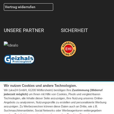
Vertrag widerrufen
UNSERE PARTNER
SICHERHEIT
Wir nutzen Cookies und andere Technologien.
Wir (ukw24 GmbH, 61200 Wölfersheim) benötigen Ihre
Zustimmung (Widerruf
jederzeit möglich)
um Ihnen mit Hilfe von Cookies, Pixeln und vergleichbaren
Technologien, alle Inhalte dieser Seite anzuzeigen, Ihre Nutzung unseres Online-
Angebots zu analysieren, Nutzungsprofile zu erstellen und personalisierte Werbung
Facebook
|
twitter
anzuzeigen. Zu Werbezwecken können diese Daten auch an Dritte, wie z.B.
Suchmaschinenanbieter, Social Networks oder Werbeagenturen weitergegeben
© 2026 Tecedo