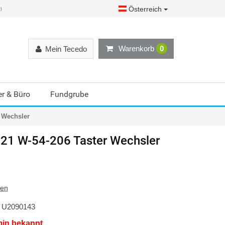
Österreich
r)
Warenkorb
0
Mein Tecedo
r & Büro
Fundgrube
 Wechsler
21 W-54-206 Taster Wechsler
ten
U2090143
min bekannt.