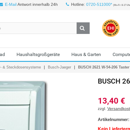
E-Mail
Antwort innerhalb 24h
Hotline:
0720-511000*
(Mo-Fr: 8-17 Uh
Bad
Haushaltsgroßgeräte
Haus & Garten
Compute
r- & Steckdosensysteme
Busch-Jaeger
BUSCH 2621 W-54-206 Taster
BUSCH
26
13,40
€
zzgl.
Versandkos
Artikelnummer:
Kein Lieferter