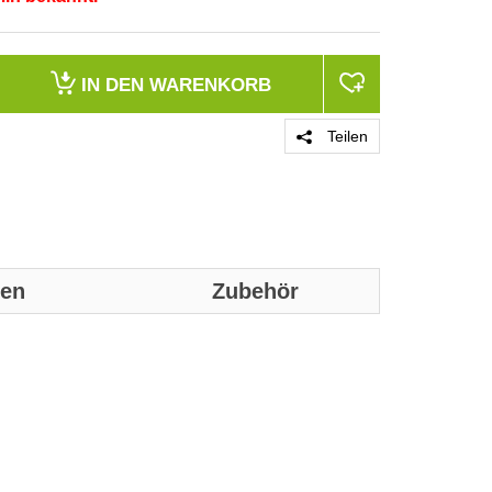
IN DEN
WARENKORB
Teilen
nen
Zubehör
Genaue technis
Merkmale
Knopfanzahl