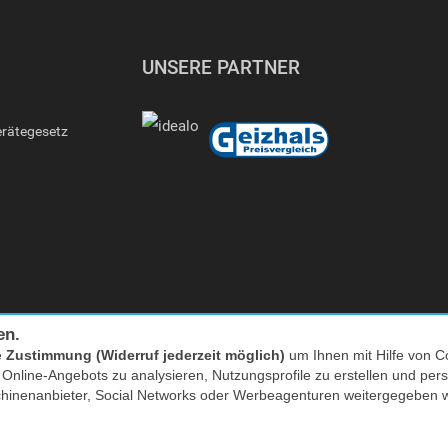
UNSERE PARTNER
erätegesetz
en.
e
Zustimmung (Widerruf jederzeit möglich)
um Ihnen mit Hilfe von Co
Facebook
|
twitter
s Online-Angebots zu analysieren, Nutzungsprofile zu erstellen und p
chinenanbieter, Social Networks oder Werbeagenturen weitergegeben 
nkl. MwSt. zzgl. Versand | *) Unverbindliche Preisempfehlung | **) Ehemaliger
* zum Lokaltarif, Mobilfunk ggf. providerabhängig höher