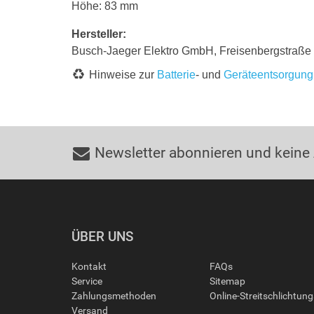
Höhe: 83 mm
Hersteller:
Busch-Jaeger Elektro GmbH, Freisenbergstraß
Hinweise zur
Batterie
- und
Geräteentsorgung
Newsletter abonnieren und keine
ÜBER UNS
Kontakt
FAQs
Service
Sitemap
Zahlungsmethoden
Online-Streitschlichtun
Versand