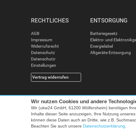
RECHTLICHES
ENTSORGUNG
AGB
Batteriegesetz
Impressum
Elektro- und Elektronikg
Widerrufsrecht
Energielabel
Datenschutz
Altgeräte-Entsorgung
Datenschutz-
Einstellungen
Vertrag widerrufen
Wir nutzen Cookies und andere Technologi
Wir (ukw24 GmbH, 61200 Wölfersheim) benötigen Ihr
Inhalte dieser Seite anzuzeigen, Ihre Nutzung unsere
können diese Daten auch an Dritte, wie z.B. Suchmas
Alle Preise i
Beachten Sie auch unsere
Datenschutzerklärung
.