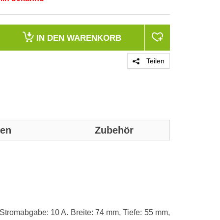
IN DEN
WARENKORB
Teilen
nen
Zubehör
Genaue technis
Merkmale
Anzahl der Po
tromabgabe: 10 A. Breite: 74 mm, Tiefe: 55 mm,
Produktfarbe