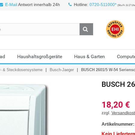
E-Mail
Antwort innerhalb 24h
Hotline:
0720-511000*
(Mo-Fr: 8-17 Uh
Bad
Haushaltsgroßgeräte
Haus & Garten
Compute
r- & Steckdosensysteme
Busch-Jaeger
BUSCH 2601/5 W-54 Seriensc
BUSCH
26
18,20
€
zzgl.
Versandkos
Artikelnummer:
Kein Lieferter