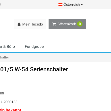
Österreich
r)
Warenkorb
0
Mein Tecedo
r & Büro
Fundgrube
halter
01/5 W-54 Serienschalter
ten
U2090133
min bekannt.