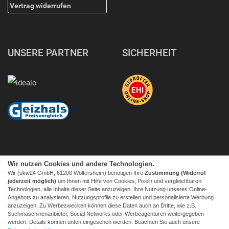
Vertrag widerrufen
UNSERE PARTNER
SICHERHEIT
Wir nutzen Cookies und andere Technologien.
Wir (ukw24 GmbH, 61200 Wölfersheim) benötigen Ihre
Zustimmung (Widerruf
jederzeit möglich)
um Ihnen mit Hilfe von Cookies, Pixeln und vergleichbaren
Technologien, alle Inhalte dieser Seite anzuzeigen, Ihre Nutzung unseres Online-
Angebots zu analysieren, Nutzungsprofile zu erstellen und personalisierte Werbung
Facebook
|
twitter
anzuzeigen. Zu Werbezwecken können diese Daten auch an Dritte, wie z.B.
Suchmaschinenanbieter, Social Networks oder Werbeagenturen weitergegeben
© 2026 Tecedo
werden. Details können unten eingesehen werden. Beachten Sie auch unsere