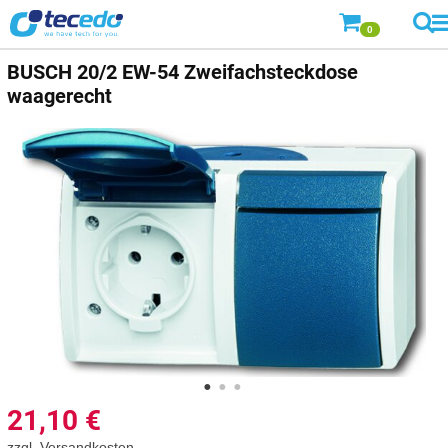
0
BUSCH
20/2 EW-54 Zweifachsteckdose
waagerecht
21,10
€
zzgl.
Versandkosten