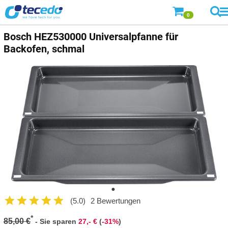
0
Bosch
HEZ530000 Universalpfanne für
Backofen, schmal
(5.0)
2 Bewertungen
*
85,00 €
-
Sie sparen
27,- €
(
-31%
)