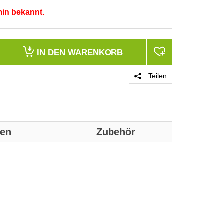
min bekannt.
IN DEN
WARENKORB
Teilen
nen
Zubehör
Genaue technis
Produktgrupp
Marke