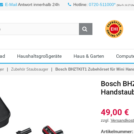
E-Mail
Antwort innerhalb 24h
Hotline:
0720-511000*
(Mo-Fr: 8-17 Uh
Bad
Haushaltsgroßgeräte
Haus & Garten
Compute
ger
Zubehör Staubsauger
Bosch BHZTKIT1 Zubehörset für Mini Han
Bosch
BHZ
Handstau
49,00
€
zzgl.
Versandkos
Artikelnummer: