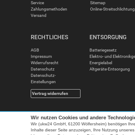
Service
Sitemap
Zahlungsmethoden
Online-Streitschlichtun
Versand
RECHTLICHES
ENTSORGUNG
AGB
Batteriegesetz
Impressum
Elektro- und Elektronikg
Widerrufsrecht
Energielabel
Datenschutz
Altgeräte-Entsorgung
Datenschutz-
Einstellungen
Vertrag widerrufen
Wir nutzen Cookies und andere Technologi
Wir (ukw24 GmbH, 61200 Wölfersheim) benötigen Ihr
Inhalte dieser Seite anzuzeigen, Ihre Nutzung unsere