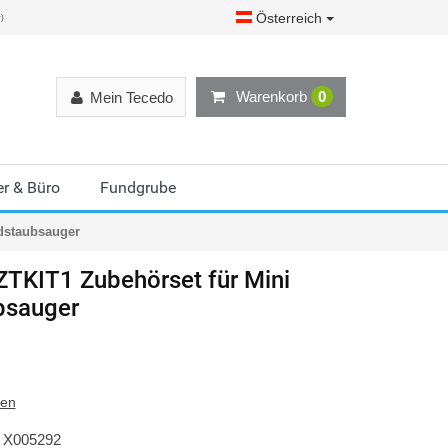
Österreich
r)
Warenkorb
0
Mein Tecedo
r & Büro
Fundgrube
dstaubsauger
TKIT1 Zubehörset für Mini
bsauger
ten
X005292